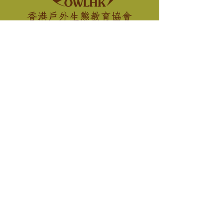
明愛陳震夏郊野學園
合作機構