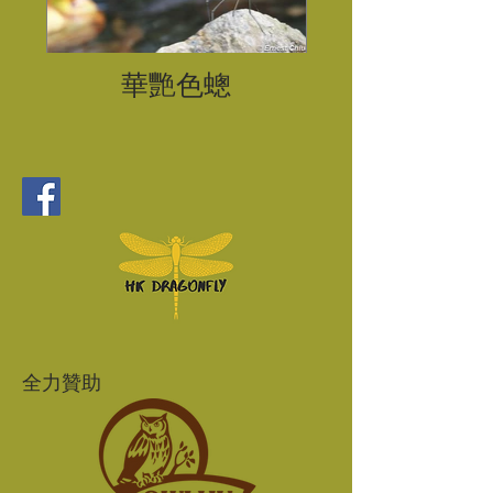
華艷色蟌
全力贊助