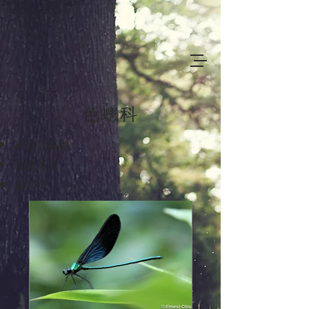
色蟌科
身體金屬色
腹部修長
翅寬闊