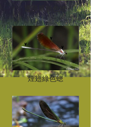
透頂單脈色蟌
煙翅綠色蟌