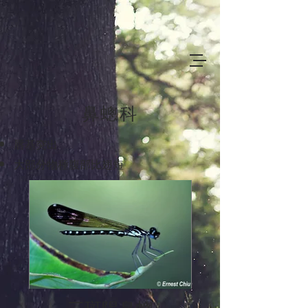
鼻蟌科
唇基突出
大部分物種腹部比翅短