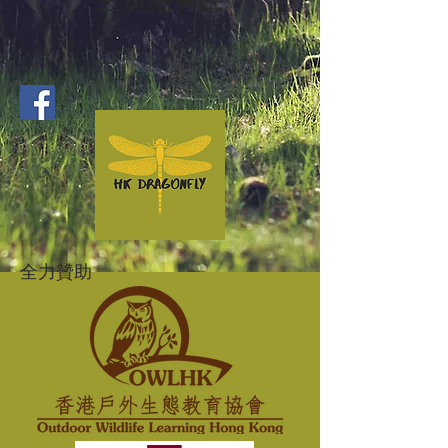
三斑陽鼻蟌
全力贊助