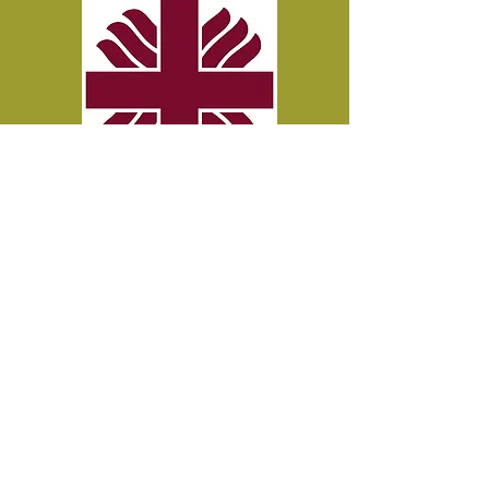
明愛陳震夏郊野學園
合作機構