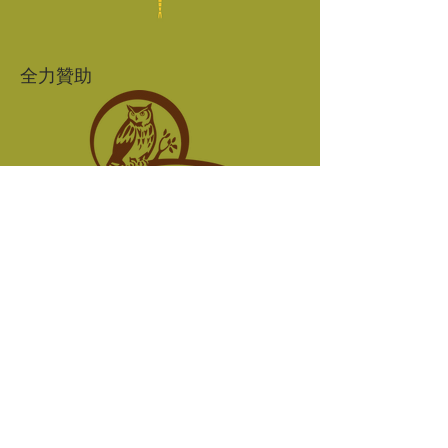
全力贊助
明愛陳震夏郊野學園