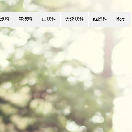
蟌科
溪蟌科
山蟌科
大溪蟌科
絲蟌科
More