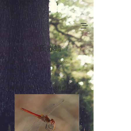
方氏赤蜻
學名：
Sympetrum fonscolombii
生境：沼澤
體長：35-41 mm
在香港的分佈：迷蜻，沒有穩定族群