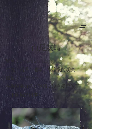
白尾灰蜻
學名：Orthetrum albistylum
生境：沼澤、池塘、水流慢的溪流
體長：50-56 mm
在香港的分佈：迷蜻，沒有穩定族群
（下圖攝於日本）