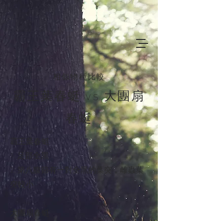
相似物種比較
霸王葉春蜓 vs 大團扇
春蜓
霸王葉春蜓
1. 足部全黑
2. 第八腹節有一對全黑的葉突，雌蟲葉
突較小
大團扇春蜓