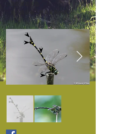
1. 足部腿節黃色
2. 第八腹節有一對具黃斑的葉突