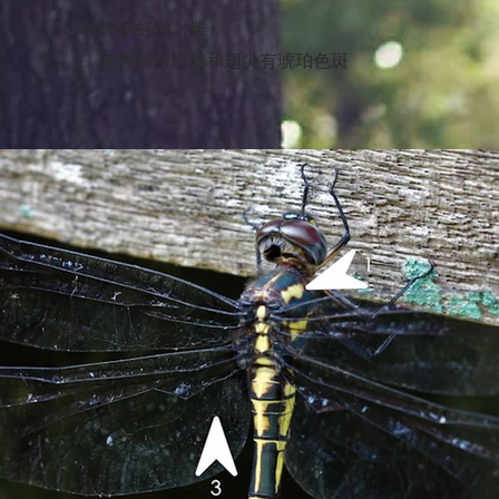
朝比奈虹蜻（雌）
3. 年輕個體翅基和翅尖有琥珀色斑