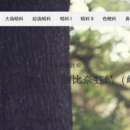
大偽蜻科
綜偽蜻科
蜻科 I
蜻科 II
色蟌科
鼻
相似物種比較
虹蜻（雌）vs 朝比奈虹蜻（
彩虹蜻（雌）
3. 翅基沒有明顯色斑