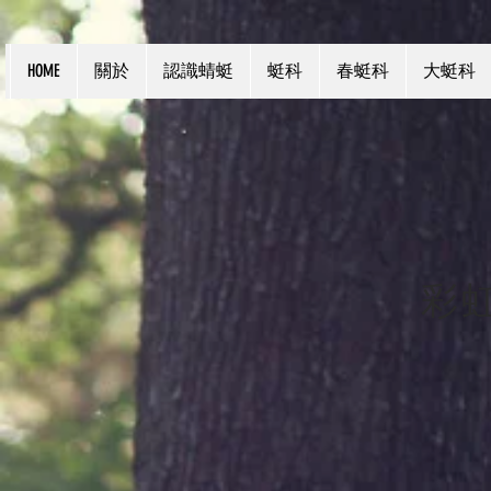
HOME
關於
認識蜻蜓
蜓科
春蜓科
大蜓科
彩