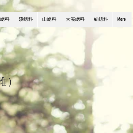
蟌科
溪蟌科
山蟌科
大溪蟌科
絲蟌科
More
雌）