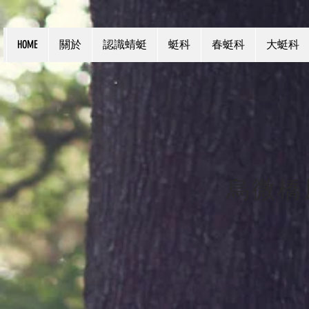
HOME
關於
認識蜻蜓
蜓科
春蜓科
大蜓科
烏微橋