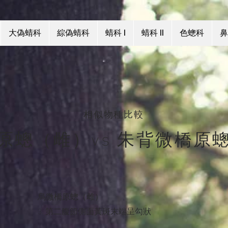
大偽蜻科
綜偽蜻科
蜻科 I
蜻科 II
色蟌科
鼻
相似物種比較
原蟌（雌）vs 朱背微橋原
烏微橋原蟌（雌）
3. 第二腹節側面黃斑末端呈勾狀