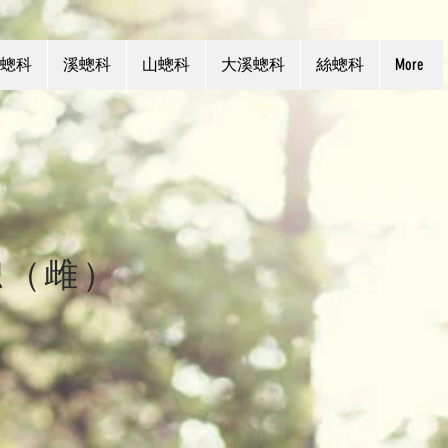
蟌科
溪蟌科
山蟌科
大溪蟌科
絲蟌科
More
蟌（雌）